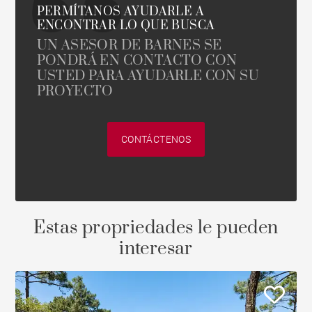
PERMÍTANOS AYUDARLE A
ENCONTRAR LO QUE BUSCA
UN ASESOR DE BARNES SE
PONDRÁ EN CONTACTO CON
USTED PARA AYUDARLE CON SU
PROYECTO
CONTÁCTENOS
Estas propriedades le pueden
interesar