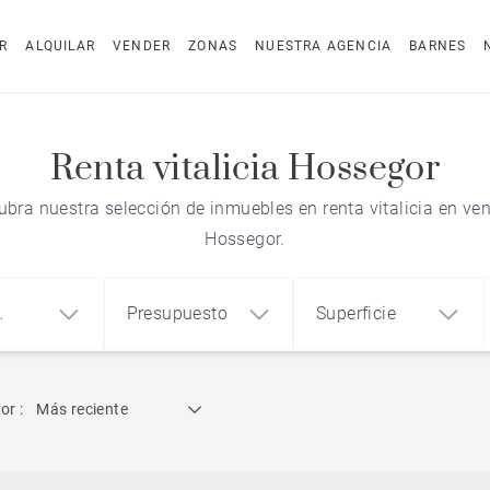
R
ALQUILAR
VENDER
ZONAS
NUESTRA AGENCIA
BARNES
Renta vitalicia Hossegor
bra nuestra selección de inmuebles en renta vitalicia en ve
Hossegor.
Presupuesto
Superficie
dad
Búsqueda por referencia
or :
Más reciente
1
2
3
m²
€
€
Casa de arquitecto