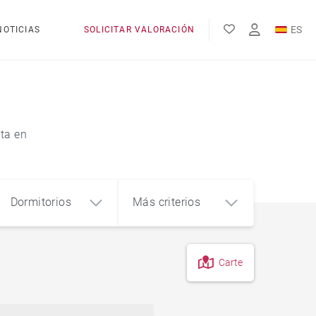
ES
NOTICIAS
SOLICITAR VALORACIÓN
EN
FR
nta en
Dormitorios
Más criterios
Carte
4
5+
m²
En el campo