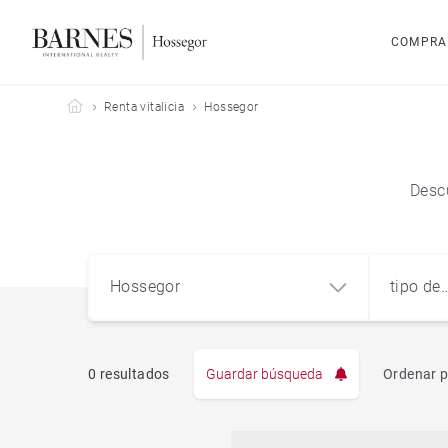
COMPRA
Barnes Hossegor
Renta vitalicia
Hossegor
Descu
Hossegor
tipo de
propie
0 resultados
Guardar búsqueda
Ordenar p