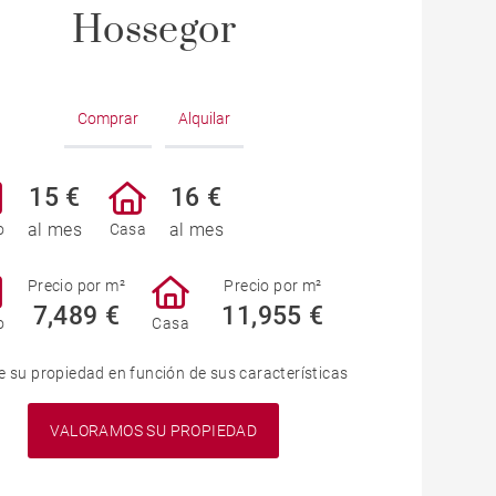
Hossegor
Comprar
Alquilar
15 €
16 €
al mes
al mes
o
Casa
Precio por m²
Precio por m²
7,489 €
11,955 €
o
Casa
e su propiedad en función de sus características
VALORAMOS SU PROPIEDAD