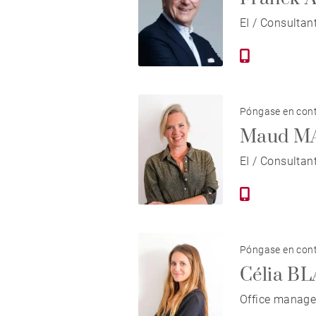
EI / Consultan
Póngase en cont
Maud M
EI / Consultan
Póngase en cont
Célia B
Office manage