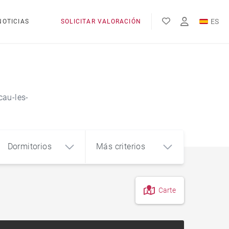
ES
NOTICIAS
SOLICITAR VALORACIÓN
EN
FR
cau-les-
Dormitorios
Más criterios
Carte
4
5+
m²
En el campo