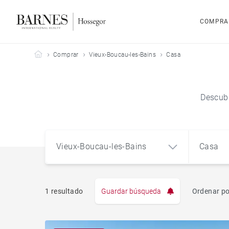
COMPRA
Barnes Hossegor
Comprar
Vieux-Boucau-les-Bains
Casa
Descubr
Vieux-Boucau-les-Bains
Casa
1 resultado
Guardar búsqueda
Ordenar po