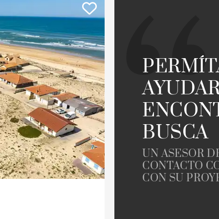
o
Casa
Terreno
Para reformar
Junto al golf
llo
Propiedad
PERMÍ
AYUDAR
ENCONT
BUSCA
UN ASESOR D
CONTACTO CO
CON SU PROY