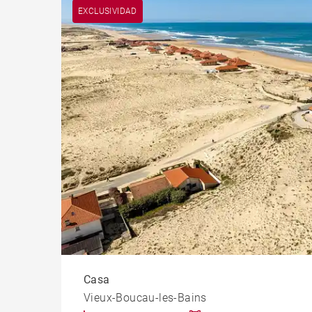
Pis
Vieux-Boucau-les-Bains (40480)
EXCLUSIVIDAD
Casti
Casa
Vieux-Boucau-les-Bains