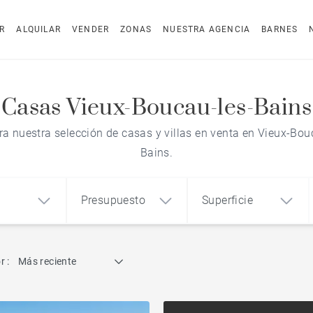
R
ALQUILAR
VENDER
ZONAS
NUESTRA AGENCIA
BARNES
Casas Vieux-Boucau-les-Bains
a nuestra selección de casas y villas en venta en Vieux-Bou
Bains.
Presupuesto
Superficie
Búsqueda por referencia
r :
Más reciente
1
2
3
m²
€
€
Casa de arquitecto