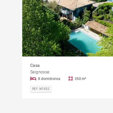
Casa
Seignosse
8 dormitorios
350 m²
REF. M1832