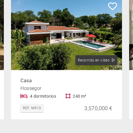
Recorrido en vídeo
Casa
Hossegor
4 dormitorios
240 m²
3,570,000 €
REF. M910