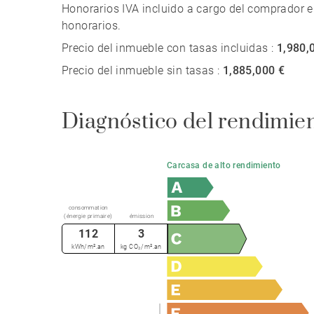
Honorarios IVA incluido a cargo del comprador e
honorarios.
Precio del inmueble con tasas incluidas :
1,980,
Precio del inmueble sin tasas :
1,885,000 €
Diagnóstico del rendimie
Carcasa de alto rendimiento
consommation
(énergie primaire)
émission
112
3
kWh/m².an
kg CO₂/m².an