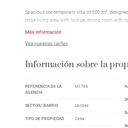
Spacious contemporary villa of 500 m², designed
large living area with lounge, dining room with 
a covered terrace overlooking the pool and the i
Más información
Vea nuestras tarifas
The property offers 4 bedrooms, including a grou
room. Additional amenities include a laundry ro
Información sobre la pro
On the garden level, there is a technical room, a
Four adjoining guest rooms complete this proper
REFERENCIA DE LA
M1766
H
AGENCIA
D
Beach, town center, and all amenities accessible 
SECTOR/ BARRIO
Landes
Hossegor 20 min – Dax TGV station 35 min – Biar
B
TIPO DE PROPIEDAD
Casa
N