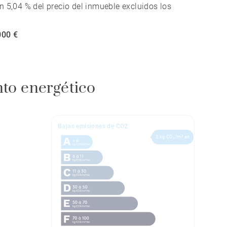
n 5,04 % del precio del inmueble excluidos los
000 €
nto energético
Bajas emisiones de CO2
3 kg CO₂/m².an