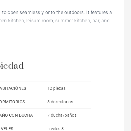
 to open seamlessly onto the outdoors. It features a
open kitchen, leisure room, summer kitchen, bar, and
nner garden.
nd-floor en-suite, as well as an office and a games
om, storage areas.
piedad
 large convertible space, and a garage.
ty.
ABITACIÓNES
12 piezas
ORMITORIOS
8 dormitorios
on foot or by bike.
ritz airport 50 min
AÑO CON DUCHA
7 ducha/baños
IVELES
niveles 3