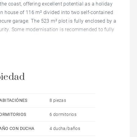
 the coast, offering excellent potential as a holiday
n house of 116 m² divided into two self-contained
cure garage. The 523 m² plot is fully enclosed by a
urity. Some modernisation is recommended to fully
 m² with a living room, kitchen, three bedrooms,
r 41 m² apartment comprising a living room,
 The 22 m² annex offers a living area with a sofa
piedad
t ideal for guests or holiday rental.
ABITACIÓNES
8 piezas
ORMITORIOS
6 dormitorios
AÑO CON DUCHA
4 ducha/baños