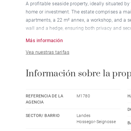
A profitable seaside property, ideally situated by
home or investment. The estate comprises a mai
apartments, a 22 m² annex, a workshop, and a se
wall and a hedge, ensuring both privacy and sec
realise the property’s potential.
Más información
Vea nuestras tarifas
The main house features a larger apartment of 75
two shower rooms, and a WC, alongside a smalle
kitchen, two bedrooms, a shower room, and a WC.
Información sobre la pro
bed, a kitchen, a shower room, and a WC, making i
REFERENCIA DE LA
M1780
H
AGENCIA
D
SECTOR/ BARRIO
Landes
Hossegor-Seignosse
B