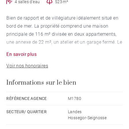
4 salles d'eau
523 m²
Bien de rapport et de villégiature idéalement situé en
bord de mer. La propriété comprend une maison
principale de 116 m² divisée en deux appartements,
une annexe de 22 m², un atelier et un garage fermé. Le
terrain de 523 m² est entièrement clos par un mur et
En savoir plus
une haie végétale, offrant intimité et sécurité. Une
Voir nos honoraires
remise au goût du jour est à prévoir pour exploiter
pleinement le potentiel du bien.
Informations sur le bien
La maison principale se compose d’une première
partie de 75 m² avec séjour, cuisine, trois chambres,
RÉFÉRENCE AGENCE
M1780
deux salles de douche et WC, ainsi que d’une seconde
SECTEUR/ QUARTIER
Landes
partie de 41 m² comprenant séjour, cuisine, deux
Hossegor-Seignosse
chambres, salle de douche et WC. L’annexe de 22 m²