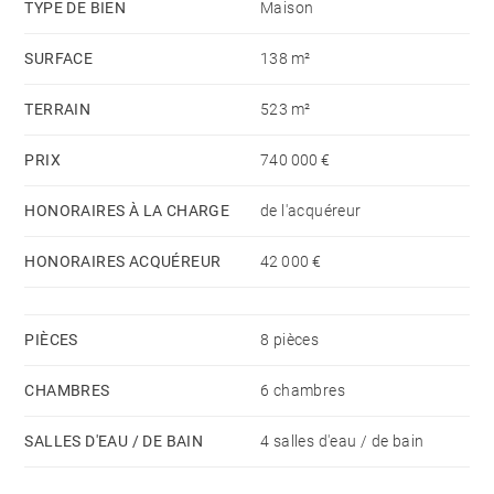
propose un séjour avec canapé-lit, une cuisine, une
TYPE DE BIEN
Maison
salle de douche et un WC.
SURFACE
138 m²
TERRAIN
523 m²
PRIX
740 000 €
HONORAIRES À LA CHARGE
de l'acquéreur
HONORAIRES ACQUÉREUR
42 000 €
PIÈCES
8 pièces
CHAMBRES
6 chambres
SALLES D'EAU / DE BAIN
4 salles d'eau / de bain