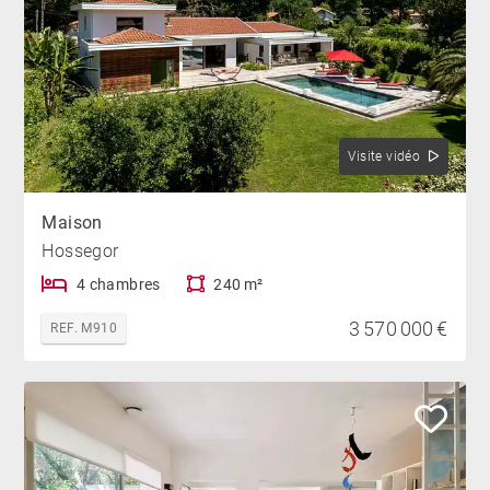
Visite vidéo
Maison
Hossegor
4 chambres
240 m²
3 570 000 €
REF. M910