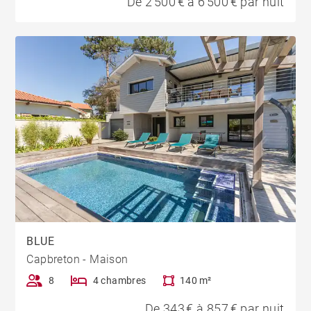
De 2 500 € à 6 500 € par nuit
BLUE
Capbreton - Maison
8
4 chambres
140 m²
De 343 € à 857 € par nuit