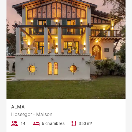
ALMA
Hossegor - Maison
14
6 chambres
350 m²