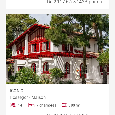
De 2 117 € à 5 143 € par nuit
ICONIC
Hossegor - Maison
14
7 chambres
380 m²