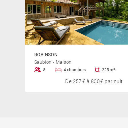
ROBINSON
Saubion - Maison
8
4 chambres
225 m²
De 257 € à 800 € par nuit