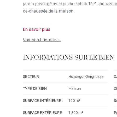
jardin paysagé avec piscine chauffée*, jacuzzi a
de-chaussée de la maison.
ESPACE DE VIE
En savoir plus
Voir nos honoraires
Le séjour de la villa offre de beaux volumes et d
terrasse, à la piscine et au jardin. Elle est équip
avec accès à la terrasse et le coin plancha. Une
INFORMATIONS SUR LE BIEN
LES CHAMBRES
SECTEUR
Hossegor-Seignosse
C
Au rez-de-chaussée elle est aménagée d’une cha
TYPE DE BIEN
Maison
C
terrasse, une salle de bains avec douche et des t
queen size, salle de douche et accès terrasse et
SURFACE INTÉRIEURE
190 m²
S
SURFACE EXTÉRIEURE
1 500 m²
P
LE « PLUS »