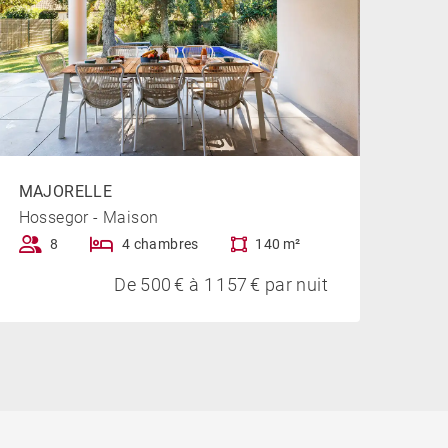
MAJORELLE
Hossegor - Maison
8
4 chambres
140 m²
De 500 € à 1 157 € par nuit