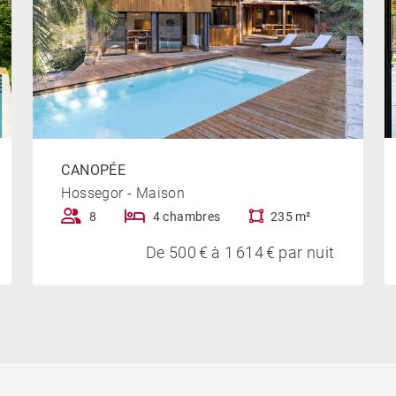
CANOPÉE
Hossegor - Maison
8
4 chambres
235 m²
De 500 € à 1 614 € par nuit