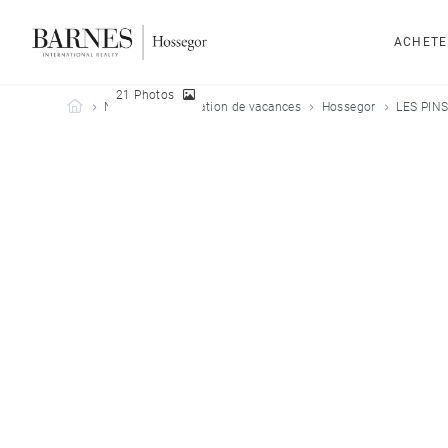
ACHETE
21 Photos
Barnes Hossegor
Nos biens en location de vacances
Hossegor
LES PIN