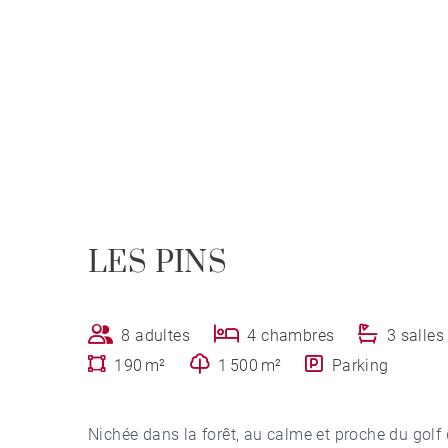
LES PINS
8 adultes
4 chambres
3 salles
190 m²
1 500 m²
Parking
Nichée dans la forêt, au calme et proche du golf 