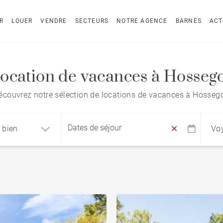
R
LOUER
VENDRE
SECTEURS
NOTRE AGENCE
BARNES
ACT
ocation de vacances à Hosseg
écouvrez notre sélection de locations de vacances à Hossego
 bien
Vo
Recherche par nom du bien
ement
Maison