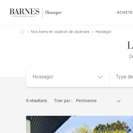
ACHETE
Barnes Hossegor
Nos biens en location de vacances
Hossegor
L
D
Hossegor
Type de
9 résultats
Trier par :
Pertinence
Hossegor (40150)
Appart