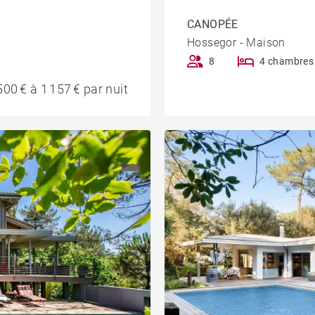
CANOPÉE
Hossegor - Maison
8
4 chambres
00 € à 1 157 € par nuit