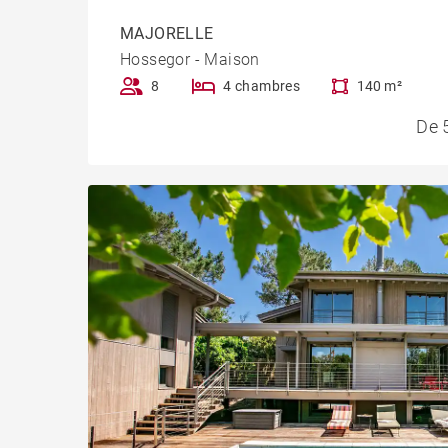
MAJORELLE
Hossegor - Maison
8
4 chambres
140 m²
De 5