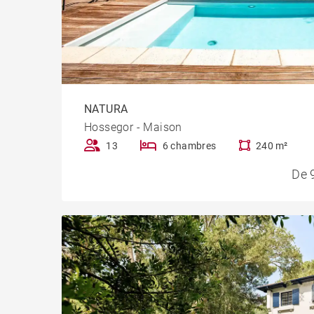
NATURA
Hossegor - Maison
13
6 chambres
240 m²
De 9