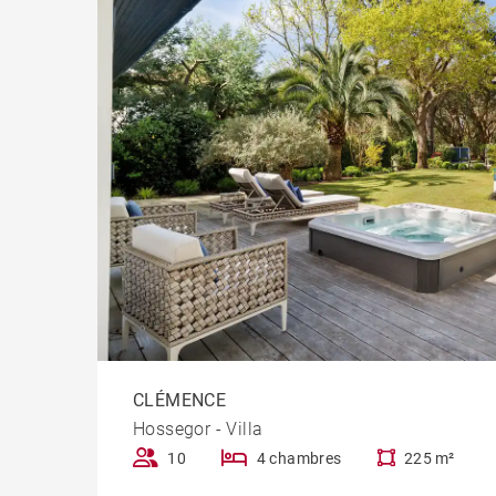
CLÉMENCE
Hossegor - Villa
10
4 chambres
225 m²