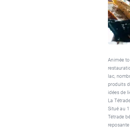
Animée tou
restaurati
lac, nomb
produits d
idées de l
La Tétrad
Situé au 
Tétrade
bé
reposante