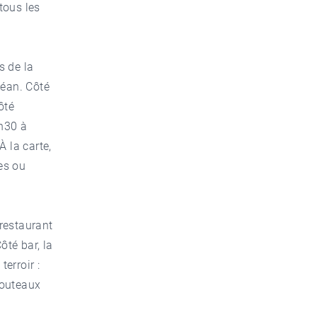
 tous les
s de la
céan. Côté
ôté
1h30 à
À la carte,
es ou
restaurant
ôté bar, la
terroir :
couteaux