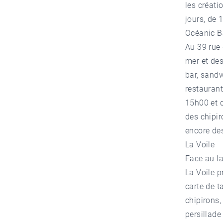
les créati
jours, de 
Océanic B
Au 39 rue 
mer et des
bar, sand
restaurant
15h00 et d
des chipi
encore de
La Voile
Face au la
La Voile
pr
carte de t
chipirons
persillad