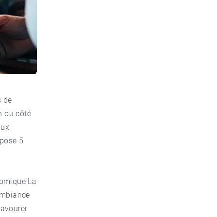
s de
n ou côté
aux
pose 5
onomique
La
 ambiance
savourer