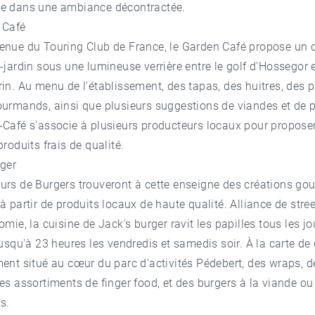
e dans une ambiance décontractée.
 Café
enue du Touring Club de France, le
Garden Café
propose un 
-jardin sous une lumineuse verrière entre le golf d'Hossegor 
in. Au menu de l'établissement, des tapas, des huitres, des p
ourmands, ainsi que plusieurs suggestions de viandes et de 
-Café s'associe à plusieurs producteurs locaux pour propose
produits frais de qualité.
rger
urs de Burgers trouveront à cette enseigne des créations g
à partir de produits locaux de haute qualité. Alliance de stree
omie, la cuisine de
Jack's burger
ravit les papilles tous les j
jusqu'à 23 heures les vendredis et samedis soir. À la carte de 
ent situé au cœur du parc d'activités Pédebert, des wraps, d
es assortiments de finger food, et des burgers à la viande ou
s.