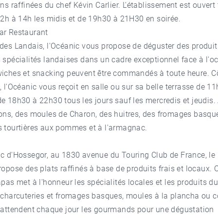
ons raffinées du chef Kévin Carlier. L'établissement est ouvert
12h à 14h les midis et de 19h30 à 21H30 en soirée.
ar Restaurant
des Landais, l'
Océanic
vous propose de déguster des produit
 spécialités landaises dans un cadre exceptionnel face à l'o
wiches et snacking peuvent être commandés à toute heure. C
, l'Océanic vous reçoit en salle ou sur sa belle terrasse de 1
e 18h30 à 22h30 tous les jours sauf les mercredis et jeudis. 
rons, des moules de Charon, des huitres, des fromages basqu
s tourtières aux pommes et à l'armagnac.
c d'Hossegor, au 1830 avenue du Touring Club de France, le 
opose des plats raffinés à base de produits frais et locaux. C
apas met à l'honneur les spécialités locales et les produits du 
, charcuteries et fromages basques, moules à la plancha ou 
e attendent chaque jour les gourmands pour une dégustation