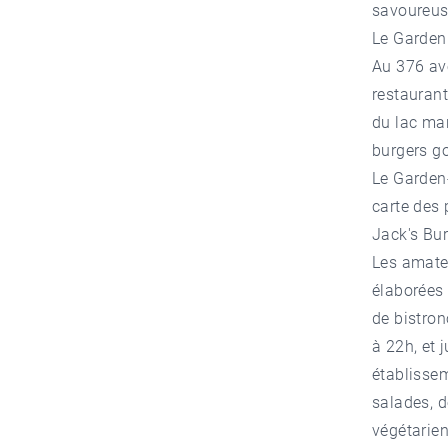
savoureus
Le Garden
Au 376 av
restaurant
du lac mar
burgers g
Le Garden
carte des 
Jack's Bu
Les amate
élaborées 
de bistron
à 22h, et 
établissem
salades, d
végétarien