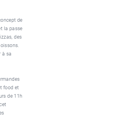
concept de
et la passe
izzas, des
poissons.
r à sa
ourmandes
t food et
ours de 11h
cet
es