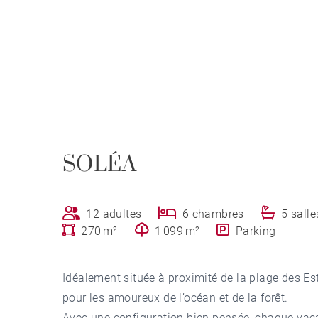
SOLÉA
12 adultes
6 chambres
5 salle
270 m²
1 099 m²
Parking
Idéalement située à proximité de la plage des Est
pour les amoureux de l’océan et de la forêt.
Avec une configuration bien pensée, chaque vacan