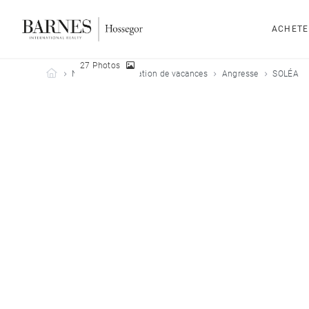
ACHETE
27 Photos
Barnes Hossegor
Nos biens en location de vacances
Angresse
SOLÉA