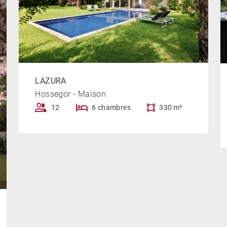
sse à 2,3 km et le centre-ville d’Hossegor à 3,5 km.
LAZURA
Hossegor - Maison
12
6 chambres
330 m²