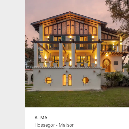
À PROXIMITÉ :
Le lac à 800m, l’océan à 800m , le golf de Seigno
*Piscine chauffée de juin à septembre
ALMA
Hossegor - Maison