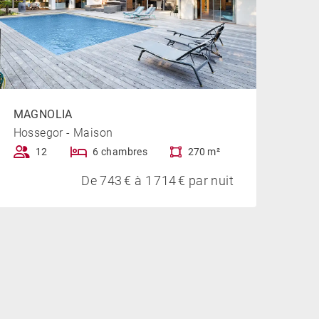
MAGNOLIA
Hossegor - Maison
12
6 chambres
270 m²
De 743 € à 1 714 € par nuit