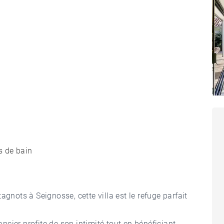
s de bain
agnots à Seignosse, cette villa est le refuge parfait
cier profite de son intimité tout en bénéficiant