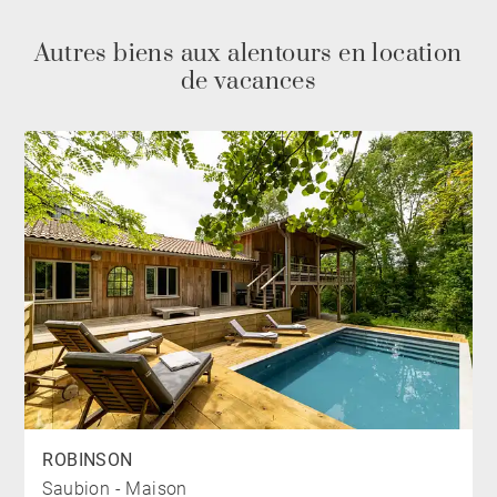
salle de douche.
À l’étage inférieur, deux chambres supplémentaires
Autres biens aux alentours en location
partagent une salle de douche et un WC indépendant.
de vacances
Ce même niveau comprend également un studio
indépendant, équipé d’une salle de douche, d’une
cuisine et d’une terrasse privative.
L’ensemble bénéficie d’une belle ouverture sur
l’extérieur, offrant une vue imprenable sur la forêt, les
montagnes et l’océan.
LE « PLUS » :
Ses larges baies vitrées et ses spacieuses terrasses
offrent, depuis chaque espace de la villa, une vue
panoramique imprenable sur la forêt, l’océan et les
ROBINSON
Pyrénées.
Saubion - Maison