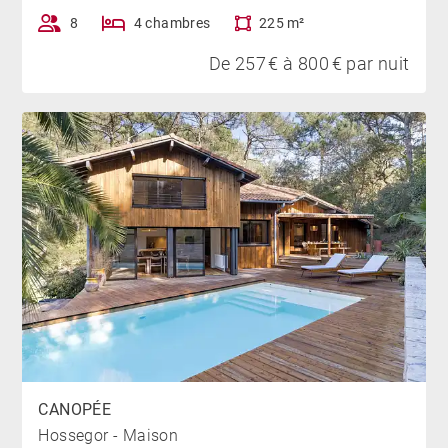
8
4 chambres
225 m²
LE STATIONNEMENT :
De 257 € à 800 € par nuit
Deux à trois places de parking sont disponibles sur la
propriété, accessibles via une montée pentue. Des
places gratuites sont également disponibles dans
l’impasse, en contrebas.
À PROXIMITÉ :
L’accès au golf se fait à pied, le lac d’Hossegor et les
plages landaises sont facilement accessible à vélo, à
seulement 5 minutes de trajet. Le centre-ville
d’Hossegor, avec ses boutiques, son marché et ses
restaurants, se trouve à 5km de distance.
CANOPÉE
Hossegor - Maison