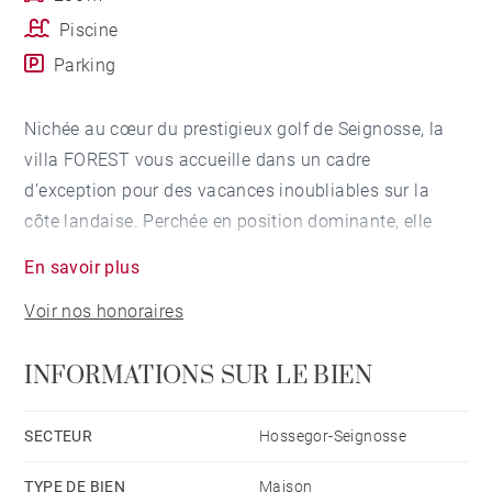
Piscine
Parking
Nichée au cœur du prestigieux golf de Seignosse, la
villa FOREST vous accueille dans un cadre
d’exception pour des vacances inoubliables sur la
côte landaise. Perchée en position dominante, elle
offre une vue imprenable sur la pinède, l’océan et les
En savoir plus
Pyrénées. Grâce à ses larges ouvertures, chaque pièce
Voir nos honoraires
de la maison vous permet de profiter pleinement de ce
panorama à couper le souffle.
INFORMATIONS SUR LE BIEN
L’ESPACE DE VIE
SECTEUR
Hossegor-Seignosse
Édifiée sur trois niveaux, la villa FOREST accueille
TYPE DE BIEN
Maison