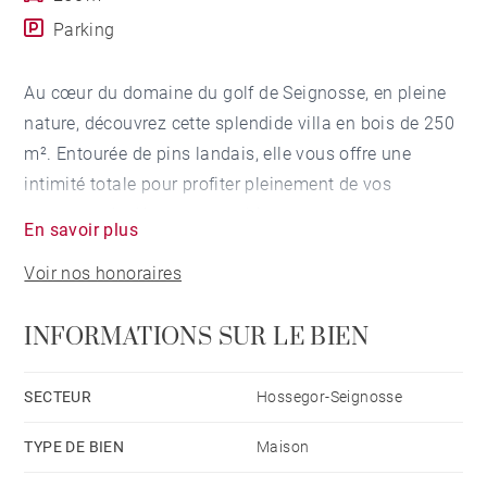
Parking
Au cœur du domaine du golf de Seignosse, en pleine
nature, découvrez cette splendide villa en bois de 250
m². Entourée de pins landais, elle vous offre une
intimité totale pour profiter pleinement de vos
moments de détente en extérieur.
En savoir plus
Le jardin, agrémenté d'arbres fruitiers et de plantes
Voir nos honoraires
aromatiques, sera votre oasis de fraîcheur et de
saveurs. Vous pourrez agrémenter tous vos plats
INFORMATIONS SUR LE BIEN
estivaux en cueillant directement vos herbes et fruits
dans le jardin.
Ses espaces extérieurs accueillants vous permettront
SECTEUR
Hossegor-Seignosse
de créer des souvenirs inoubliables dans ce havre de
TYPE DE BIEN
Maison
paix au cœur de la nature landaise. Profitez