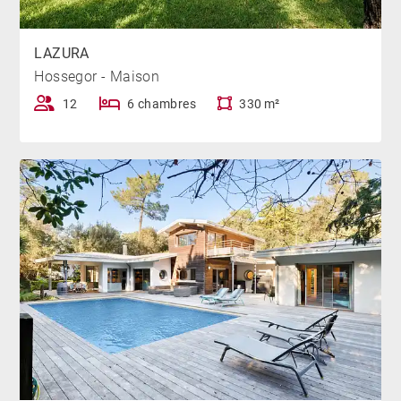
plages landaises sont facilement accessibles à vélo, à
seulement 5 min de trajet. Le centre-ville d’Hossegor,
avec ses boutiques, son marché et ses restaurants, se
LAZURA
Hossegor - Maison
trouve à 5 km de distance.
12
6 chambres
330 m²
*Piscine chauffée de juin à septembre