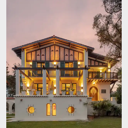
Au niveau principal, cette villa offre une première
chambre avec salle de douche attenante, suivie d'une
seconde chambre avec également une salle de
douche et offrant un accès direct à la terrasse et à la
piscine chauffée*. Descendez six marches pour
découvrir une troisième chambre lumineuse, dotée de
sa propre salle de douche et d'un accès direct à
l'extérieur. Ces deux dernières chambres offrent une
totale autonomie grâce à leur accès indépendant
depuis l'extérieur.
À l'étage, vous trouverez une chambre avec salle de
bains ainsi qu'une chambre enfant.
Enfin, une dernière chambre indépendante, avec salle
de douche et toilettes sèches, est accessible via les
terrasses.