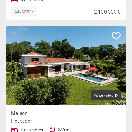
2 100 000 €
REF. M1947
Visite vidéo
Maison
Hossegor
4 chambres
240 m²