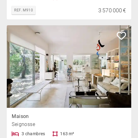
3 570 000 €
REF. M910
Maison
Seignosse
3 chambres
163 m²