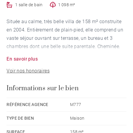
1 salle de bain
1 098 m²
Située au calme, très belle villa de 158 m² construite
en 2004. Entièrement de plain-pied, elle comprend un
vaste séjour ouvrant sur terrasse, un bureau et 3
chambres dont une belle suite parentale. Cheminée.
Elle dispose d'un beau jardin paysager de 1100 m²,
En savoir plus
d'un bassin naturel et de larges terrasses. Une piscine
Voir nos honoraires
sera possible ainsi qu'une extension.
Informations sur le bien
RÉFÉRENCE AGENCE
M777
TYPE DE BIEN
Maison
SURFACE
158 m²