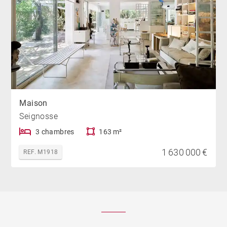
Maison
Seignosse
3 chambres
163 m²
1 630 000 €
REF. M1918