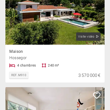
Visite vidéo
Maison
Hossegor
4 chambres
240 m²
3 570 000 €
REF. M910