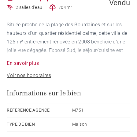
Vendu
2 salles d'eau
704 m²
Située proche de la plage des Bourdaines et sur les
hauteurs d'un quartier résidentiel calme, cette villa de
126 m² entièrement rénovée en 2008 bénéficie d'une
jolie vue dégagée. Exposé Sud, le séjour/cuisine est
très lumineux et offre un espace de vie convivial, avec
En savoir plus
deux grandes terrasses ensoleillées. Garage
Voir nos honoraires
indépendant converti en atelier d'artiste.
Informations sur le bien
RÉFÉRENCE AGENCE
M751
TYPE DE BIEN
Maison