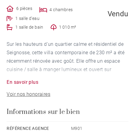
6 pièces
4 chambres
Vendu
1 salle d'eau
1 salle de bain
1 010 m²
Sur les hauteurs d'un quartier calme et résidentiel de
Seignosse, cette villa contemporaine de 230 m² a été
récemment rénovée avec goût. Elle offre un espace
cuisine / salle à manger lumineux et ouvert sur
l'extérieur, un salon donnant sur une terrasse couverte
En savoir plus
et 4 chambres dont une suite parentale. Une
Voir nos honoraires
belle piscine chauffée avec vue sur la forêt complète
ce bien sur un terrain de plus de 1000 m².
Informations sur le bien
RÉFÉRENCE AGENCE
M901