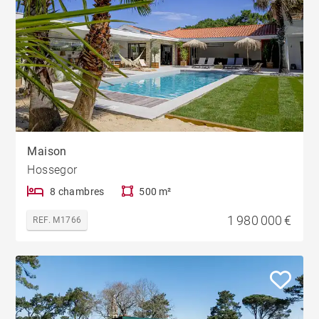
Maison
Hossegor
8 chambres
500 m²
1 980 000 €
REF. M1766