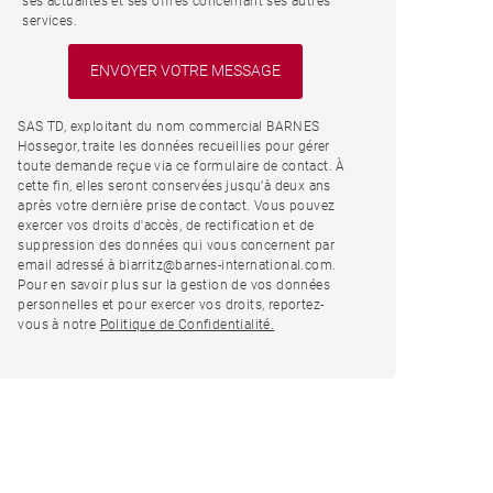
ses actualités et ses offres concernant ses autres
services.
SAS TD, exploitant du nom commercial BARNES
Hossegor, traite les données recueillies pour gérer
toute demande reçue via ce formulaire de contact. À
cette fin, elles seront conservées jusqu’à deux ans
après votre dernière prise de contact. Vous pouvez
exercer vos droits d'accès, de rectification et de
suppression des données qui vous concernent par
email adressé à biarritz@barnes-international.com.
Pour en savoir plus sur la gestion de vos données
personnelles et pour exercer vos droits, reportez-
vous à notre
Politique de Confidentialité.