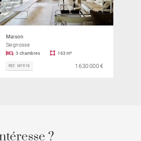
Maison
Seignosse
3 chambres
163 m²
1 630 000 €
REF. M1918
ntéresse ?