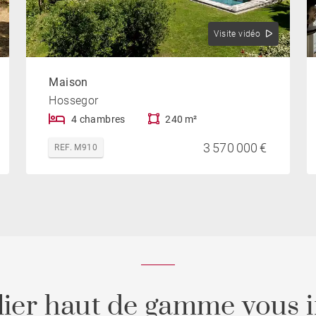
Visite vidéo
Maison
Hossegor
4 chambres
240 m²
3 570 000 €
REF. M910
ier haut de gamme vous i