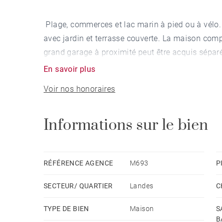
Plage, commerces et lac marin à pied ou à vélo
avec jardin et terrasse couverte. La maison co
grand garage à proximité peut être acquis sépa
En savoir plus
Voir nos honoraires
Informations sur le bien
RÉFÉRENCE AGENCE
M693
P
SECTEUR/ QUARTIER
Landes
C
TYPE DE BIEN
Maison
S
B