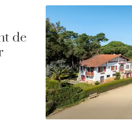
nt de
r