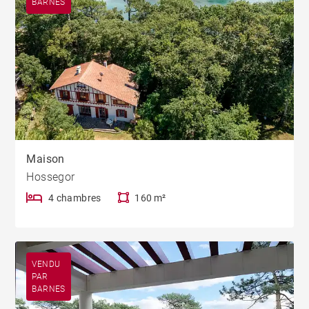
BARNES
Maison
Hossegor
4 chambres
160 m²
VENDU
PAR
BARNES