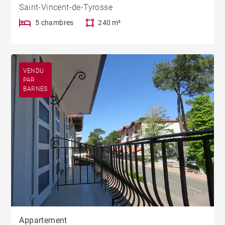
Saint-Vincent-de-Tyrosse
5 chambres
240 m²
VENDU
PAR
BARNES
Appartement