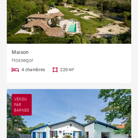
Maison
Hossegor
4 chambres
220 m²
VENDU
PAR
BARNES