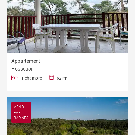
Appartement
Hossegor
1 chambre
62 m²
VENDU
PAR
BARNES