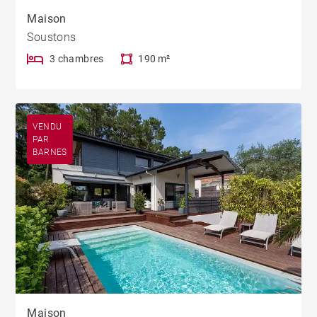
Maison
Soustons
3 chambres
190 m²
VENDU
PAR
BARNES
Maison