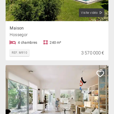
Visite vidéo
Maison
Hossegor
4 chambres
240 m²
3 570 000 €
REF. M910