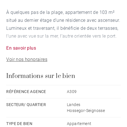
À quelques pas de la plage, appartement de 103 m²
situé au dernier étage d’une résidence avec ascenseur.
Lumineux et traversant, il bénéficie de deux terrasses,
l’une avec vue sur la mer, l’autre orientée vers le port.
En savoir plus
L’agencement comprend une belle pièce de vie, une
Voir nos honoraires
cuisine, deux chambres et une salle d’eau.
Informations sur le bien
Une adresse recherchée permettant un mode de vie
tout à pied, entre plages, port et commodités.
RÉFÉRENCE AGENCE
A309
SECTEUR/ QUARTIER
Landes
Hossegor-Seignosse
TYPE DE BIEN
Appartement