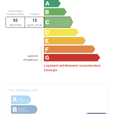
consommation
(énergie primaire)
émission
93
15
kWh/m².an
kg CO₂/m².an
passoire
énergétique
Logement extrêmement consommateur
d'énergie
Peu d'émission CO2