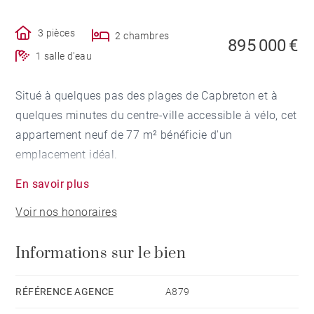
3 pièces
2 chambres
895 000 €
1 salle d'eau
Situé à quelques pas des plages de Capbreton et à
quelques minutes du centre-ville accessible à vélo, cet
appartement neuf de 77 m² bénéficie d'un
emplacement idéal.
En savoir plus
Dans une résidence neuve de 2 étages, découvrez ce
Voir nos honoraires
bel appartement de type 3 pièces au deuxième et
dernier étage. L'intérieur se compose d'un espace de
Informations sur le bien
vie lumineux ouvrant sur une terrasse de 15 m², de 2
chambres et d'une salle d'eau.
RÉFÉRENCE AGENCE
A879
La résidence est équipée d'un ascenseur. Un garage