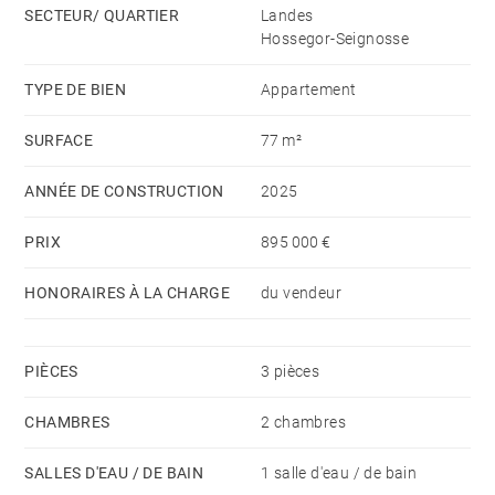
SECTEUR/ QUARTIER
Landes
ainsi qu'une place de parking en sous-sol complètent
Hossegor-Seignosse
ce bien.
TYPE DE BIEN
Appartement
SURFACE
77 m²
ANNÉE DE CONSTRUCTION
2025
PRIX
895 000 €
HONORAIRES À LA CHARGE
du vendeur
PIÈCES
3 pièces
CHAMBRES
2 chambres
SALLES D'EAU / DE BAIN
1 salle d'eau / de bain