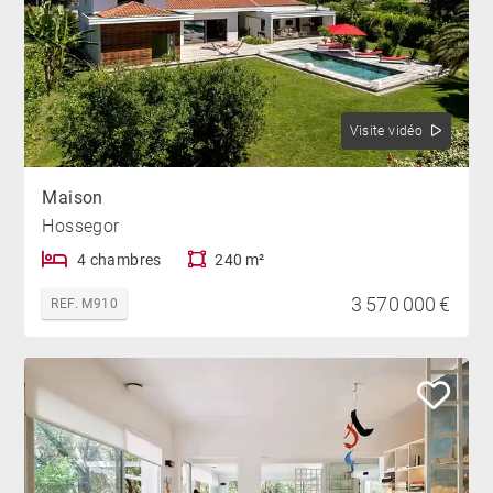
Visite vidéo
Maison
Hossegor
4 chambres
240 m²
3 570 000 €
REF. M910