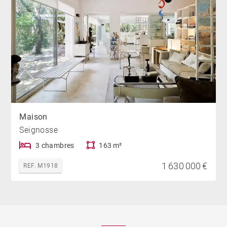
Maison
Seignosse
3 chambres
163 m²
1 630 000 €
REF. M1918