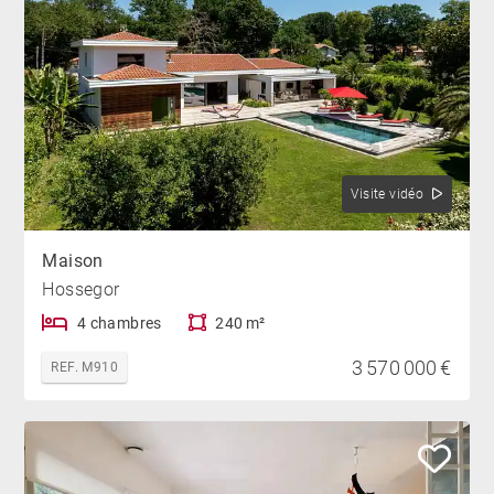
Visite vidéo
Maison
Hossegor
4 chambres
240 m²
3 570 000 €
REF. M910