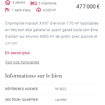
6 pièces
3 chambres
477 000 €
1 salle d'eau
4 000 m²
Charmante maison XVIII° d'environ 170 m² habitables
en très bon état général et ayant gardé toute son âme
d'antan sur environ 4000 m² de jardin avec piscine et
garage.
La demeure comprend un grand salon / salle à
En savoir plus
manger de 77 m² avec cheminée, poutres apparentes
Voir nos honoraires
et sol en terre cuite. Une grande cuisine équipée avec
cheminée, un bureau, 3 chambres et une salle de
Informations sur le bien
douche avec toilettes.
Le tout en parfait état, chauffage central au gaz,
double vitrage et isolation dans les combles. Toiture
RÉFÉRENCE AGENCE
M1822
en tuiles Canal traditionnelles.
SECTEUR/ QUARTIER
Landes
Grande terrasse avec piscine (8X4 m², garage 40 m²,