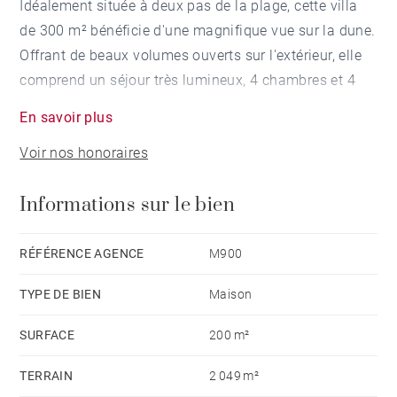
Idéalement située à deux pas de la plage, cette villa
de 300 m² bénéficie d'une magnifique vue sur la dune.
Offrant de beaux volumes ouverts sur l'extérieur, elle
comprend un séjour très lumineux, 4 chambres et 4
salles de douche. Une bodega, une piscine, un
En savoir plus
sauna, une cave et un garage complètent ce bien
Voir nos honoraires
d'exception sur un terrain clos et paysager de plus de
2000 m².
Informations sur le bien
RÉFÉRENCE AGENCE
M900
TYPE DE BIEN
Maison
SURFACE
200 m²
TERRAIN
2 049 m²