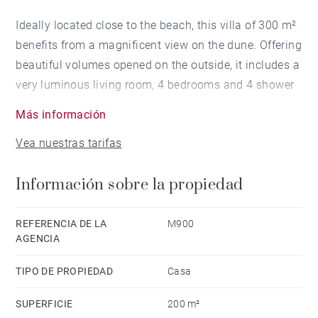
Ideally located close to the beach, this villa of 300 m²
benefits from a magnificent view on the dune. Offering
beautiful volumes opened on the outside, it includes a
very luminous living room, 4 bedrooms and 4 shower
rooms. A bodega, a swimming pool, a sauna, a cellar
Más información
and a garage complete this exceptional property on a
Vea nuestras tarifas
closed 2000 m² garden.
Información sobre la propiedad
REFERENCIA DE LA
M900
AGENCIA
TIPO DE PROPIEDAD
Casa
SUPERFICIE
200 m²