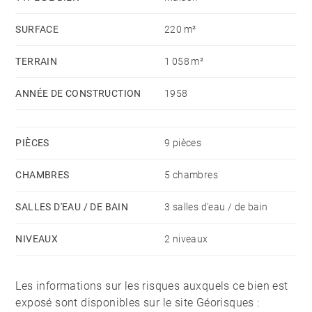
La maison d’amis indépendante de 40 m² comprend
SURFACE
220 m²
deux chambres et une salle de douche.
TERRAIN
1 058 m²
Cette propriété est idéale pour profiter d’un mode de
vie à pied, au plus proche des commodités.
ANNÉE DE CONSTRUCTION
1958
PIÈCES
9 pièces
CHAMBRES
5 chambres
SALLES D'EAU / DE BAIN
3 salles d'eau / de bain
NIVEAUX
2 niveaux
Les informations sur les risques auxquels ce bien est
exposé sont disponibles sur le site Géorisques :