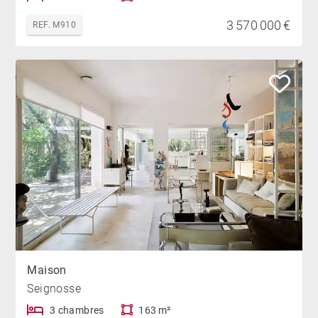
3 570 000 €
REF. M910
Maison
Seignosse
3 chambres
163 m²