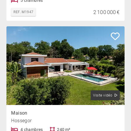
5 chambres
2 100 000 €
REF. M1947
Visite vidéo
Maison
Hossegor
4 chambres
240 m²