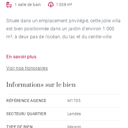
1 salle de bain
1 058 m²
Située dans un emplacement privilégié, cette jolie villa
est bien positionnée dans un jardin d’environ 1 000
m², à deux pas de l’océan, du lac et du centre-ville.
La maison principale d'environ 180 m² propose un
En savoir plus
espace de vie lumineux avec deux salons : l’un équipé
Voir nos honoraires
d’une cheminée en briquette, l’autre ouvert sur une
terrasse exposée plein sud. On y trouve aussi une
Informations sur le bien
cuisine indépendante, deux chambres, un bureau
pouvant servir de chambre d’appoint, ainsi que deux
salles de bains. En rez-de-jardin, une grande salle de
RÉFÉRENCE AGENCE
M1705
jeux et plusieurs espaces de rangement viennent
SECTEUR/ QUARTIER
Landes
compléter l’ensemble.
TYPE DE BIEN
Maison