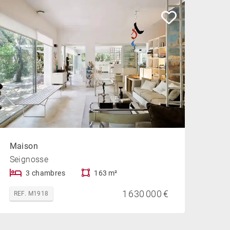
Maison
Seignosse
3 chambres
163 m²
1 630 000 €
REF. M1918