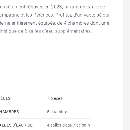
ntièrement rénovée en 2023, offrant un cadre de
ampagne et les Pyrénées. Profitez d'un vaste séjour
moderne entièrement équipée, de 4 chambres dont une
ainsi que de 2 salles d'eau supplémentaires.
t un salon, une cuisine ouverte, une chambre et
vités ou pour la location. Le terrain de 1000 m²
in avec vue sur les montagnes, et est proche des
lo. La terrasse orientée sud et l'abri de jardin
IÈCES
7 pièces
HAMBRES
5 chambres
ALLES D'EAU / DE
4 salles d'eau / de bain