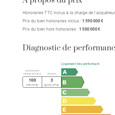
A propos du prix
Honoraires TTC inclus à la charge de l'acquéreur
Prix du bien honoraires inclus :
1 590 000 €
Prix du bien hors honoraires :
1 500 000 €
Diagnostic de performanc
Logement très performant
consommation
(énergie primaire)
émission
100
3
kWh/m².an
kg CO₂/m².an