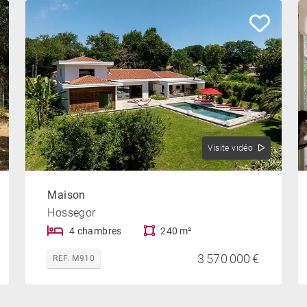
Visite vidéo
Maison
Hossegor
4 chambres
240 m²
3 570 000 €
REF. M910