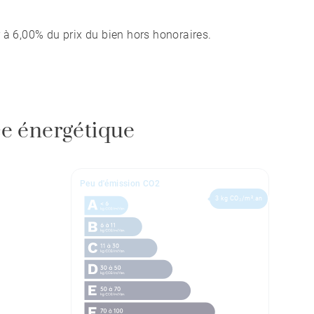
 à 6,00% du prix du bien hors honoraires.
e énergétique
Peu d'émission CO2
3 kg CO₂/m².an