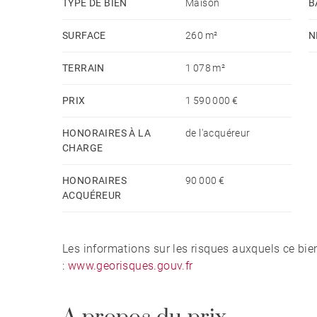
TYPE DE BIEN
Maison
B
SURFACE
260 m²
N
TERRAIN
1 078 m²
PRIX
1 590 000 €
HONORAIRES À LA
de l'acquéreur
CHARGE
HONORAIRES
90 000 €
ACQUÉREUR
Les informations sur les risques auxquels ce bie
:
www.georisques.gouv.fr