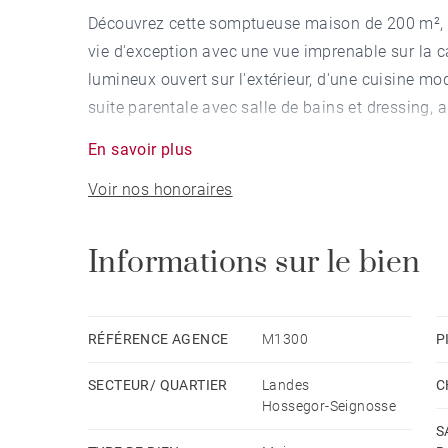
Découvrez cette somptueuse maison de 200 m², e
vie d'exception avec une vue imprenable sur la c
lumineux ouvert sur l'extérieur, d'une cuisine 
suite parentale avec salle de bains et dressing, 
En savoir plus
Un appartement indépendant de 60 m², comprenan
Voir nos honoraires
une salle de bains, est idéal pour recevoir des in
dispose d'un potentiel pour une piscine, un jard
commerces, des plages et du golf, accessibles à vé
Informations sur le bien
complètent ce bijou de l'habitat.
RÉFÉRENCE AGENCE
M1300
P
SECTEUR/ QUARTIER
Landes
C
Hossegor-Seignosse
S