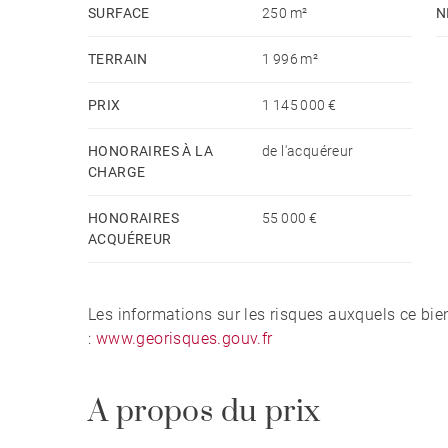
SURFACE
250 m²
N
TERRAIN
1 996 m²
PRIX
1 145 000 €
HONORAIRES À LA
de l'acquéreur
CHARGE
HONORAIRES
55 000 €
ACQUÉREUR
Les informations sur les risques auxquels ce bie
:
www.georisques.gouv.fr
A propos du prix