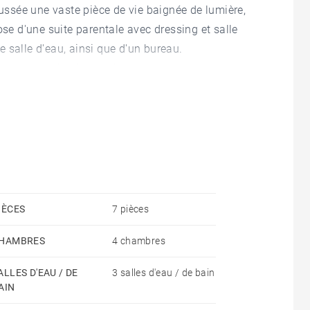
aussée une vaste pièce de vie baignée de lumière,
ose d'une suite parentale avec dressing et salle
 salle d'eau, ainsi que d'un bureau.
ion et une salle de douche complètent les
iscine et terrasses donnant sur un espace boisé.
ce à ses panneaux photovoltaïques.
IÈCES
7 pièces
HAMBRES
4 chambres
ALLES D'EAU / DE
3 salles d'eau / de bain
AIN