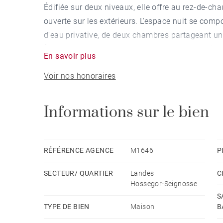
Édifiée sur deux niveaux, elle offre au rez-de-ch
ouverte sur les extérieurs. L'espace nuit se comp
d'eau privative, de deux chambres partageant une
À l'étage, un espace dortoir, une salle de télévis
En savoir plus
prestations.
Voir nos honoraires
Le tout dans un jardin arboré de 2 000 m² avec p
Garage. La maison est autonome en énergie grâ
Informations sur le bien
RÉFÉRENCE AGENCE
M1646
P
SECTEUR/ QUARTIER
Landes
C
Hossegor-Seignosse
S
TYPE DE BIEN
Maison
B