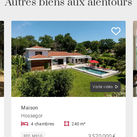
Autres biens aux alentours
Visite vidéo
Maison
Hossegor
4 chambres
240 m²
3 570 000 €
REF. M910