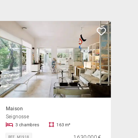
Maison
Seignosse
3 chambres
163 m²
1 630 000 €
REF. M1918