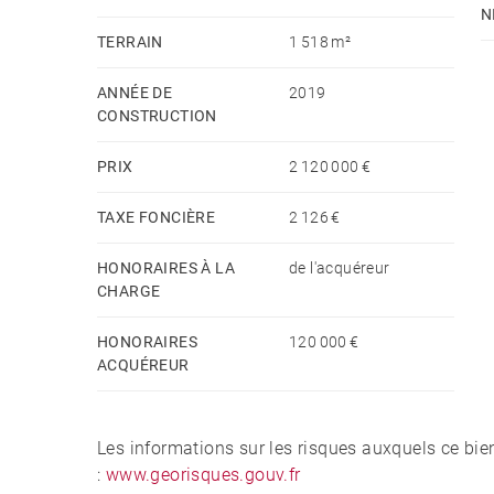
N
TERRAIN
1 518 m²
ANNÉE DE
2019
CONSTRUCTION
PRIX
2 120 000 €
TAXE FONCIÈRE
2 126 €
HONORAIRES À LA
de l'acquéreur
CHARGE
HONORAIRES
120 000 €
ACQUÉREUR
Les informations sur les risques auxquels ce bie
:
www.georisques.gouv.fr