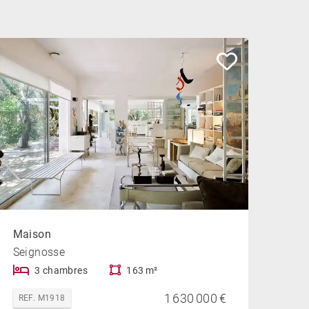
Maison
Seignosse
3 chambres
163 m²
1 630 000 €
REF. M1918