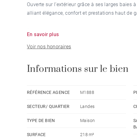
Ouverte sur l’extérieur grâce à ses larges baies à
alliant élégance, confort et prestations haut de
Répartie sur deux niveaux, la maison est compos
En savoir plus
comprenant salon, salle à manger, cuisine ouverte
Voir nos honoraires
dressing et salle de douche. À l’étage, deux cha
leur propre salle de douche.
Informations sur le bien
À l’extérieur, une grande terrasse accueille une p
bain froid. Un garage, un abri voiture, un beau 
bien d’exception.
RÉFÉRENCE AGENCE
M1888
P
SECTEUR/ QUARTIER
Landes
C
TYPE DE BIEN
Maison
S
B
SURFACE
218 m²