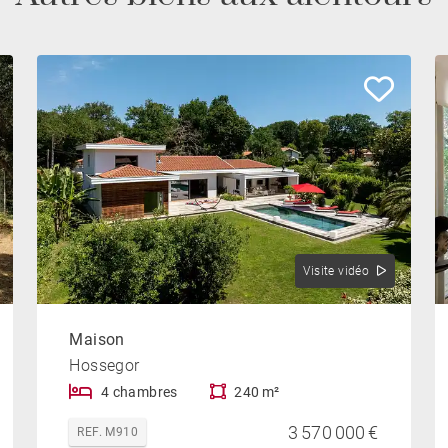
Visite vidéo
Maison
Hossegor
4 chambres
240 m²
3 570 000 €
REF. M910