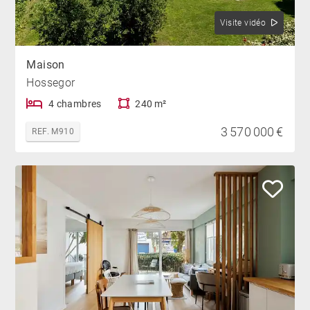
Visite vidéo
Maison
Hossegor
4 chambres
240 m²
3 570 000 €
REF. M910