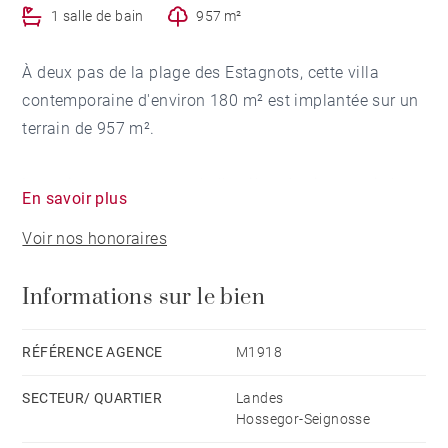
1 salle de bain
957 m²
À deux pas de la plage des Estagnots, cette villa
contemporaine d'environ 180 m² est implantée sur un
terrain de 957 m².
La maison propose une belle pièce de vie organisée en
En savoir plus
trois espaces ouverts, tournés vers une terrasse
Voir nos honoraires
exposée plein sud. La cuisine ouverte est complétée
par une buanderie.
Informations sur le bien
L'espace nuit comprend une suite parentale avec
dressing, salle de bains avec douche et toilettes, ainsi
RÉFÉRENCE AGENCE
M1918
que deux chambres disposant chacune de leur salle
SECTEUR/ QUARTIER
Landes
d'eau avec toilettes.
Hossegor-Seignosse