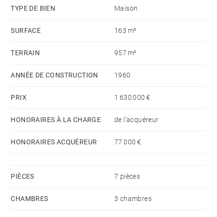
Un atelier indépendant de 23 m² complète l'ensemble
TYPE DE BIEN
Maison
et offre de nombreuses possibilités d'aménagement,
SURFACE
163 m²
notamment en studio ou bureau.
TERRAIN
957 m²
Une propriété fonctionnelle, idéalement située à
quelques minutes à pied de l'océan.
ANNÉE DE CONSTRUCTION
1960
PRIX
1 630 000 €
HONORAIRES À LA CHARGE
de l'acquéreur
HONORAIRES ACQUÉREUR
77 000 €
PIÈCES
7 pièces
CHAMBRES
3 chambres