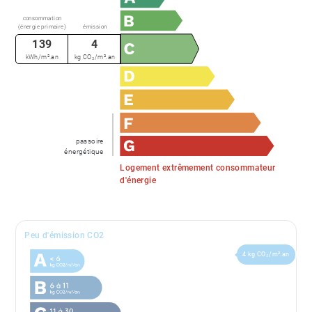
consommation
(énergie primaire)
émission
139
4
kWh/m².an
kg CO₂/m².an
passoire
énergétique
Logement extrêmement consommateur
d'énergie
Peu d'émission CO2
4 kg CO₂/m².an