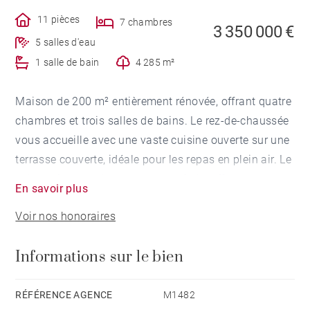
11 pièces
7 chambres
3 350 000 €
5 salles d'eau
1 salle de bain
4 285 m²
Maison de 200 m² entièrement rénovée, offrant quatre
chambres et trois salles de bains. Le rez-de-chaussée
vous accueille avec une vaste cuisine ouverte sur une
terrasse couverte, idéale pour les repas en plein air. Le
salon orienté sud avec une cheminée, offre une vue
En savoir plus
sur les Pyrénées et sur le jardin. Ce niveau comprend
Voir nos honoraires
également une chambre, une salle de bains, et un
dressing.
Informations sur le bien
En descendant au rez-de-jardin, vous découvrirez une
spacieuse suite parentale avec salle de bains, deux
RÉFÉRENCE AGENCE
M1482