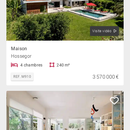
Visite vidéo
Maison
Hossegor
4 chambres
240 m²
3 570 000 €
REF. M910