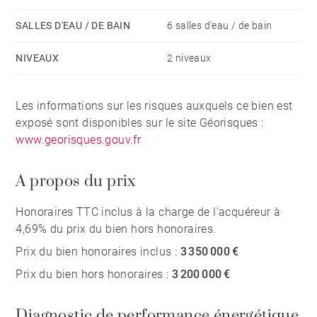
offre un salon/bureau, une cuisine, une chambre, et
une salle d'eau.
SALLES D'EAU / DE BAIN
6 salles d'eau / de bain
NIVEAUX
2 niveaux
Les deux dépendances sont équipées de chauffage
réversible et de climatisation.
Les informations sur les risques auxquels ce bien est
exposé sont disponibles sur le site Géorisques :
Piscine chauffée, espace barbecue et brasero, parfaits
www.georisques.gouv.fr
pour les réceptions et la détente. La propriété dispose
également d'un garage de 65 m² et de places de
A propos du prix
stationnement supplémentaires.
La propriété offre un environnement calme à quelques
Honoraires TTC inclus à la charge de l'acquéreur à
pas des commerces et des restaurants, et à 5 minutes
4,69% du prix du bien hors honoraires.
en voiture du golf et de la plage.
Prix du bien honoraires inclus :
3 350 000 €
Prix du bien hors honoraires :
3 200 000 €
Diagnostic de performance énergétique