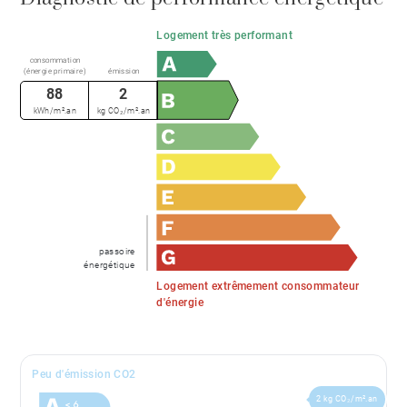
Logement très performant
consommation
(énergie primaire)
émission
88
2
kWh/m².an
kg CO₂/m².an
passoire
énergétique
Logement extrêmement consommateur
d'énergie
Peu d'émission CO2
2 kg CO₂/m².an