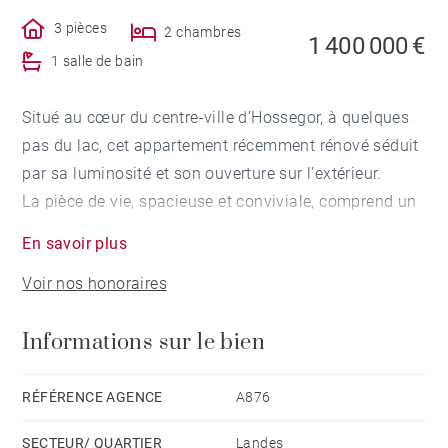
3 pièces
2 chambres
1 400 000 €
1 salle de bain
Situé au cœur du centre-ville d’Hossegor, à quelques
pas du lac, cet appartement récemment rénové séduit
par sa luminosité et son ouverture sur l’extérieur.
La pièce de vie, spacieuse et conviviale, comprend un
salon avec cuisine ouverte et s’ouvre sur une
En savoir plus
généreuse terrasse exposée sud-ouest, véritable atout
Voir nos honoraires
de l’appartement, offrant un ensoleillement optimal
tout au long de la journée et prolongeant
Informations sur le bien
naturellement l’espace de vie.
Côté nuit, deux chambres confortables et une salle de
bain. L’appartement est entièrement climatisé.
RÉFÉRENCE AGENCE
A876
Ascenseur. Possibilité de garage.
SECTEUR/ QUARTIER
Landes