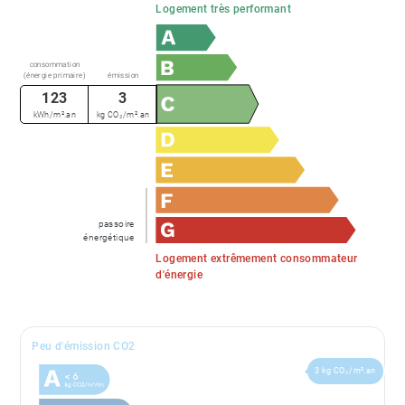
Logement très performant
consommation
(énergie primaire)
émission
123
3
kWh/m².an
kg CO₂/m².an
passoire
énergétique
Logement extrêmement consommateur
d'énergie
Peu d'émission CO2
3 kg CO₂/m².an