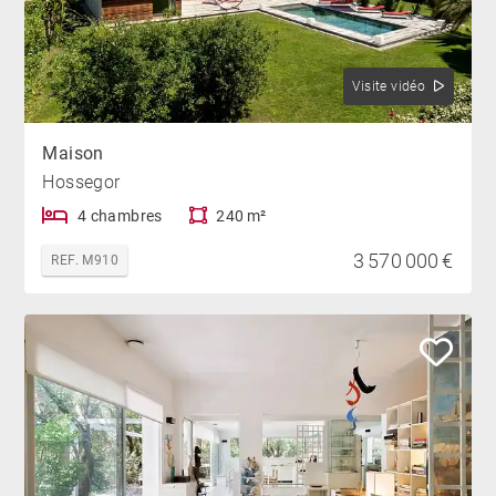
Visite vidéo
Maison
Hossegor
4 chambres
240 m²
3 570 000 €
REF. M910