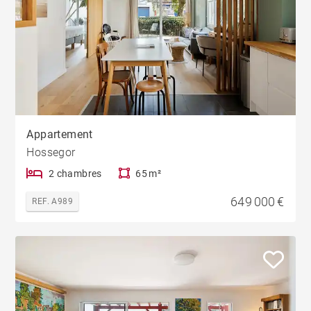
Appartement
Hossegor
2 chambres
65 m²
649 000 €
REF. A989