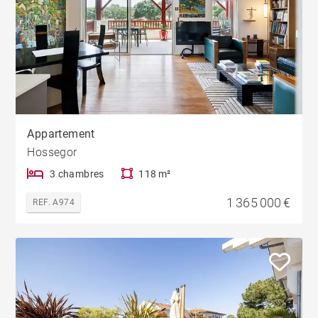
Appartement
Hossegor
3 chambres
118 m²
1 365 000 €
REF. A974