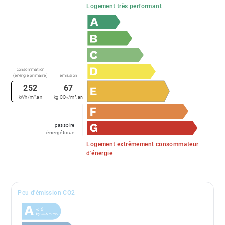
Logement très performant
consommation
(énergie primaire)
émission
252
67
kWh/m².an
kg CO₂/m².an
passoire
énergétique
Logement extrêmement consommateur
d'énergie
Peu d'émission CO2