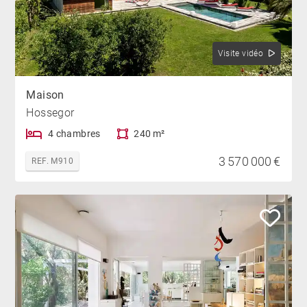
Visite vidéo
Maison
Hossegor
4 chambres
240 m²
3 570 000 €
REF. M910