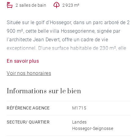
2 salles de bain
2 923 m²
Située sur le golf d’Hossegor, dans un parc arboré de 2
900 m², cette belle villa Hossegorienne, signée par
l’architecte Jean Devert, offre un cadre de vie
exceptionnel. D’une surface habitable de 230 m², elle
dispose de 5 chambres : 3 chambres au rez-de-
En savoir plus
chaussée et 2 chambres à l’étage, ayant chacune une
Voir nos honoraires
salle de bains ou une salle de douche.
Au rez-de-chaussée, une grande pièce traversante et
Informations sur le bien
sa cuisine ouverte, un salon aux belles boiseries avec
cheminée, composent un espace de vie aux volumes
harmonieux. Un garage et une buanderie sont
RÉFÉRENCE AGENCE
M1715
attenants à la maison. A l’extérieur, des terrasses
SECTEUR/ QUARTIER
Landes
complètent cette villa pleine de charme.
Hossegor-Seignosse