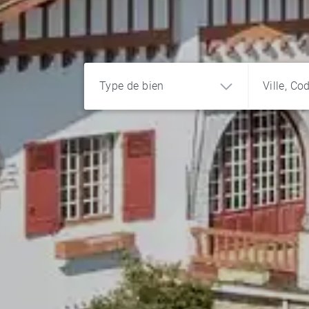
Type de bien
Ville, Co
Appartement
Maison
Terrain
Château
Propriété