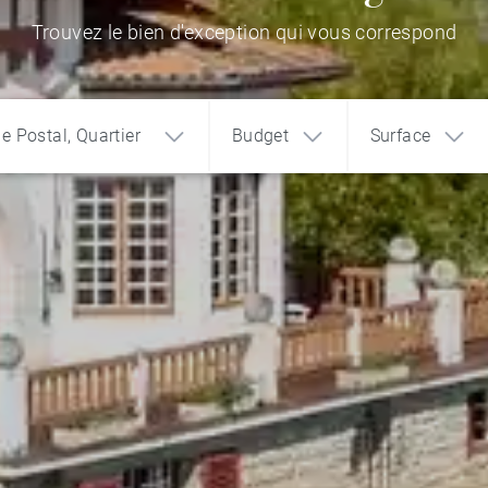
Trouvez le bien d'exception qui vous correspond
de Postal, Quartier
Budget
Surface
1
2
3
€