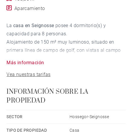
Aparcamiento
La
casa en Seignosse
posee 4 dormitorio(s) y
capacidad para 8 personas.
Alojamiento de 150 m² muy luminoso, situado en
primera línea de campo de golf, con vistas al campo
de golf.
Más información
Está ubicado en una zona tranquila y rodeada de
Vea nuestras tarifas
bosque.
Dispone de jardín, mobiliario jardín, 200 m² de terraza,
INFORMACIÓN SOBRE LA
barbacoa, plancha, acceso internet (wifi), secador,
PROPIEDAD
piscina climatizada privada, parking cubierto en
mismo edificio, Televisión.
La cocina, está equipada con nevera, horno,
SECTOR
Hossegor-Seignosse
congelador, lavadora, secadora, lavavajillas,
TIPO DE PROPIEDAD
Casa