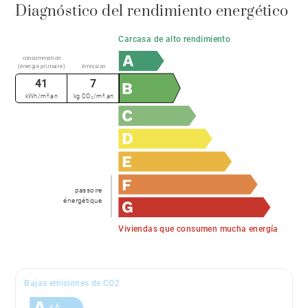
Diagnóstico del rendimiento energético
Carcasa de alto rendimiento
consommation
(énergie primaire)
émission
41
7
kWh/m².an
kg CO₂/m².an
passoire
énergétique
Viviendas que consumen mucha energía
Bajas emisiones de CO2