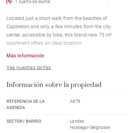
1 cuarto de ducha
Located just a short walk from the beaches of
Capbreton and only a few minutes from the city
center, accessible by bike, this brand-new 75 m²
apartment offers an ideal location.
Más información
Set in a newly-built 2-story residence, this beautiful 2-
Vea nuestras tarifas
bedroom apartment is on the first floor. The interior
features a bright living area opening onto a 14 m²
Información sobre la propiedad
terrace, 2 bedrooms with access to a balcony, and a
shower room.
REFERENCIA DE LA
A878
AGENCIA
The residence is equipped with an elevator. The
property also includes a garage and an underground
SECTOR/ BARRIO
Landes
parking space.
Hossegor-Seignosse