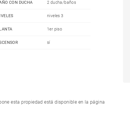
AÑO CON DUCHA
2 ducha/baños
IVELES
niveles 3
LANTA
1er piso
SCENSOR
sí
xpone esta propiedad está disponible en la página