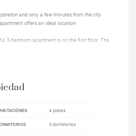
apbreton and only a few minutes from the city
apartment offers an ideal location.
iful 3-bedroom apartment is on the first floor. The
nto a 25 m² terrace, 3 bedrooms, and 2 shower rooms.
arage and an underground parking space are
piedad
ABITACIÓNES
4 piezas
ORMITORIOS
3 dormitorios