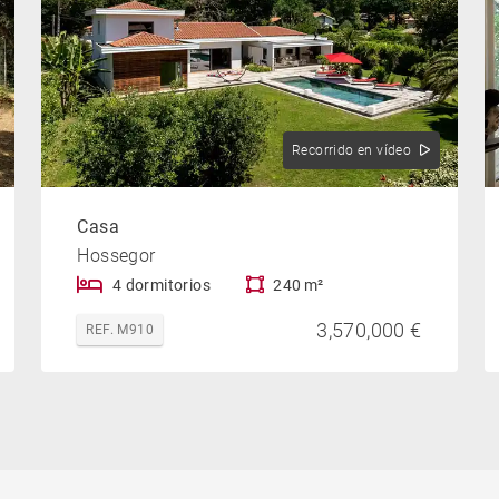
Recorrido en vídeo
Casa
Hossegor
4 dormitorios
240 m²
3,570,000 €
REF. M910