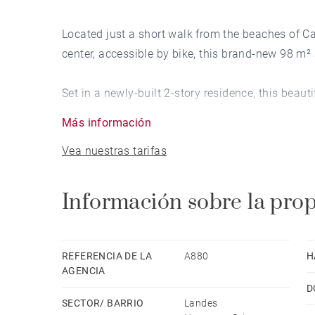
Located just a short walk from the beaches of C
center, accessible by bike, this brand-new 98 m² 
Set in a newly-built 2-story residence, this beaut
interior features a bright living area opening o
Más información
Vea nuestras tarifas
The residence is equipped with an elevator. A g
included.
Información sobre la pro
REFERENCIA DE LA
A880
H
AGENCIA
D
SECTOR/ BARRIO
Landes