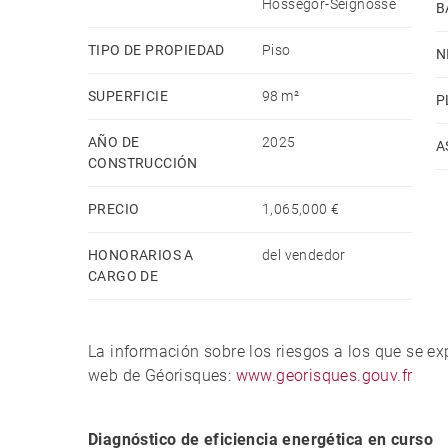
Hossegor-Seignosse
B
TIPO DE PROPIEDAD
Piso
N
SUPERFICIE
98 m²
P
AÑO DE
2025
A
CONSTRUCCIÓN
PRECIO
1,065,000 €
HONORARIOS A
del vendedor
CARGO DE
La información sobre los riesgos a los que se e
web de Géorisques:
www.georisques.gouv.fr
Diagnóstico de eficiencia energética en curso