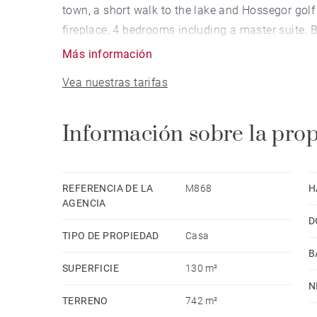
town, a short walk to the lake and Hossegor golf 
fireplace, 4 bedrooms including a master suite.
Más información
Vea nuestras tarifas
Información sobre la pro
REFERENCIA DE LA
M868
H
AGENCIA
D
TIPO DE PROPIEDAD
Casa
B
SUPERFICIE
130 m²
N
TERRENO
742 m²