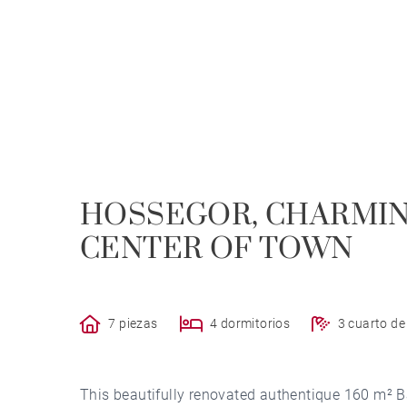
HOSSEGOR, CHARMING
CENTER OF TOWN
7 piezas
4 dormitorios
3 cuarto d
This beautifully renovated authentique 160 m² Ba