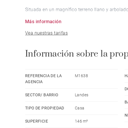
Situada en un magnífico terreno llano y arbolad
potencial para concretar un proyecto inmobiliar
Más información
entorno íntimo y natural, está ideada para ser l
Vea nuestras tarifas
cocina abierta, tres dormitorios, un altillo, dos
una piscina.
Información sobre la pro
A tan solo unos pasos de las playas y del lago,
naturaleza, discreción y arte de vivir costero. U
náuticas, paseos y momentos de relajación.
REFERENCIA DE LA
M1638
H
AGENCIA
D
SECTOR/ BARRIO
Landes
B
TIPO DE PROPIEDAD
Casa
N
SUPERFICIE
146 m²