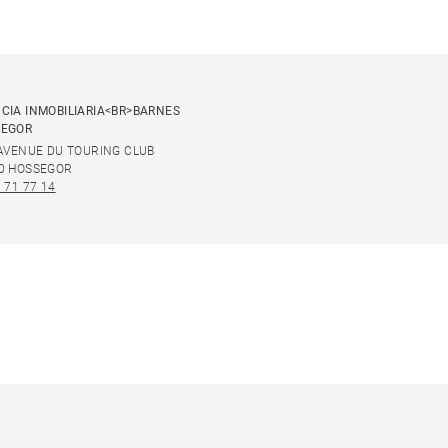
CIA INMOBILIARIA<BR>BARNES
SEGOR
 AVENUE DU TOURING CLUB
0 HOSSEGOR
 71 77 14