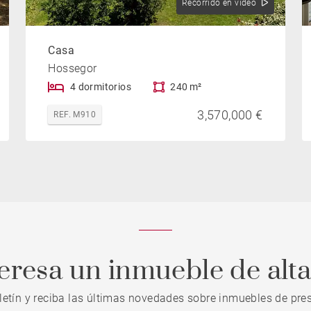
Recorrido en vídeo
Casa
Hossegor
4 dormitorios
240 m²
3,570,000 €
REF. M910
teresa un inmueble de alt
letín y reciba las últimas novedades sobre inmuebles de pres