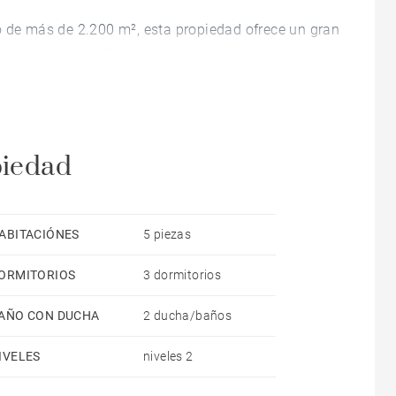
o de más de 2.200 m², esta propiedad ofrece un gran
io de excepción. Resguardada de las miradas, en un
a residencia de sus sueños. Consta de un salón, una
 cuartos de ducha, una amplia veranda, un garaje y
piedad
 esta propiedad singular combina perfectamente
n entorno encantador, ideal para actividades
ABITACIÓNES
5 piezas
ORMITORIOS
3 dormitorios
AÑO CON DUCHA
2 ducha/baños
IVELES
niveles 2