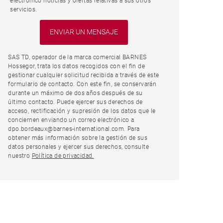
electrónico noticias y ofertas relativas a sus otros
servicios.
SAS TD, operador de la marca comercial BARNES
Hossegor, trata los datos recogidos con el fin de
gestionar cualquier solicitud recibida a través de este
formulario de contacto. Con este fin, se conservarán
durante un máximo de dos años después de su
último contacto. Puede ejercer sus derechos de
acceso, rectificación y supresión de los datos que le
conciernen enviando un correo electrónico a
dpo.bordeaux@barnes-international.com. Para
obtener más información sobre la gestión de sus
datos personales y ejercer sus derechos, consulte
nuestro
Política de privacidad.