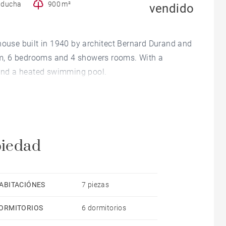
e ducha
900 m²
vendido
house built in 1940 by architect Bernard Durand and
room, 6 bedrooms and 4 showers rooms. With a
² and a heated swimming pool.
piedad
ABITACIÓNES
7 piezas
ORMITORIOS
6 dormitorios