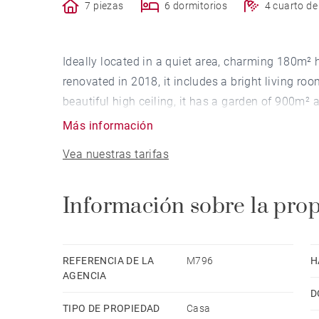
7 piezas
6 dormitorios
4 cuarto d
Ideally located in a quiet area, charming 180m² 
renovated in 2018, it includes a bright living 
beautiful high ceiling, it has a garden of 900m
Más información
Vea nuestras tarifas
Información sobre la pro
REFERENCIA DE LA
M796
H
AGENCIA
D
TIPO DE PROPIEDAD
Casa