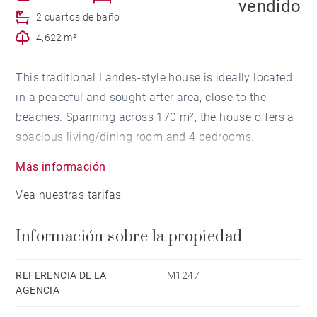
vendido
2 cuartos de baño
4,622 m²
This traditional Landes-style house is ideally located
in a peaceful and sought-after area, close to the
beaches. Spanning across 170 m², the house offers a
spacious living/dining room and 4 bedrooms.
Additionally, there is a 40 m² outbuilding and a heated
Más información
swimming pool as part of the property. Privacy is
Vea nuestras tarifas
preserved without any overlooked neighbors thanks to
its large wooded park of 4600 m².
Información sobre la propiedad
REFERENCIA DE LA
M1247
AGENCIA