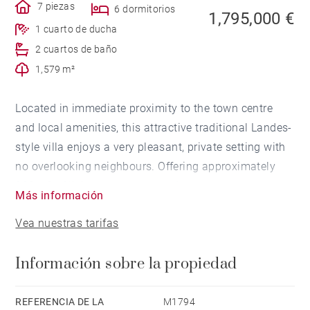
7 piezas
6 dormitorios
1,795,000 €
1 cuarto de ducha
2 cuartos de baño
1,579 m²
Located in immediate proximity to the town centre
and local amenities, this attractive traditional Landes-
style villa enjoys a very pleasant, private setting with
no overlooking neighbours. Offering approximately
220 m² of living space arranged over three levels, the
Más información
property features six bedrooms.
Vea nuestras tarifas
The ground floor comprises an entrance hall, a bright
Información sobre la propiedad
living room with a fireplace, benefiting from a south-
facing exposure and large openings onto the
outdoors. A functional kitchen, a semi-open office
REFERENCIA DE LA
M1794