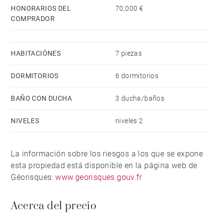
HONORARIOS DEL
70,000 €
COMPRADOR
Biarritz Airport is located 30 km away, and Bayonne
TGV train station is 25 km from the property.
HABITACIÓNES
7 piezas
DORMITORIOS
6 dormitorios
BAÑO CON DUCHA
3 ducha/baños
NIVELES
niveles 2
La información sobre los riesgos a los que se expone
esta propiedad está disponible en la página web de
Géorisques:
www.georisques.gouv.fr
Acerca del precio