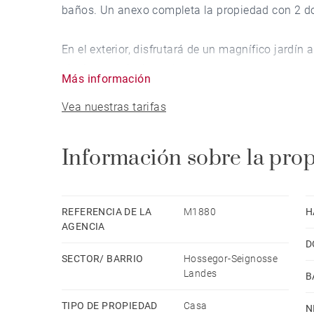
baños. Un anexo completa la propiedad con 2 do
En el exterior, disfrutará de un magnífico jardí
piscina, que invitan al descanso en un entorno pr
Más información
Vea nuestras tarifas
Información sobre la pro
REFERENCIA DE LA
M1880
H
AGENCIA
D
SECTOR/ BARRIO
Hossegor-Seignosse
Landes
B
TIPO DE PROPIEDAD
Casa
N