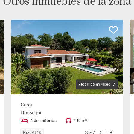
Otros inmuebles de la zona
Recorrido en vídeo
Casa
Hossegor
4 dormitorios
240 m²
3,570,000 €
REF. M910