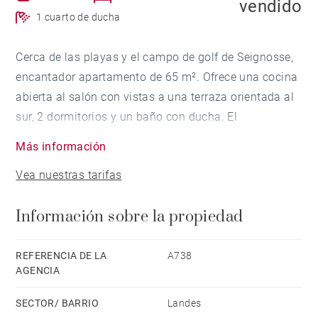
vendido
1 cuarto de ducha
Cerca de las playas y el campo de golf de Seignosse,
encantador apartamento de 65 m². Ofrece una cocina
abierta al salón con vistas a una terraza orientada al
sur, 2 dormitorios y un baño con ducha. El
apartamento es luminoso y aireado, decorado con
Más información
gusto, e incluye un garaje cerrado, una plaza de
Vea nuestras tarifas
aparcamiento en el sótano y una bodega. Construido
en 2021, el apartamento todavía está bajo garantía.
Información sobre la propiedad
Ascensor.
No hay procedimientos en curso.
REFERENCIA DE LA
A738
AGENCIA
Rephrase
SECTOR/ BARRIO
Landes