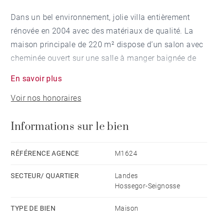
Dans un bel environnement, jolie villa entièrement
rénovée en 2004 avec des matériaux de qualité. La
maison principale de 220 m² dispose d’un salon avec
cheminée ouvert sur une salle à manger baignée de
lumière, d’une cuisine indépendante, ainsi que de 6
En savoir plus
chambres et 5 salles de bains.
Voir nos honoraires
À quelques pas de la maison principale se trouve un
Informations sur le bien
charmant studio indépendant avec chambre et salle
de bain.
RÉFÉRENCE AGENCE
M1624
En descendant un chemin joliment aménagé, vous
SECTEUR/ QUARTIER
Landes
découvrirez un espace piscine avec un pool house
Hossegor-Seignosse
comprenant deux chambres. Piscine chauffée de 11 x
5 mètres, terrain de pétanque, espace barbecue.
TYPE DE BIEN
Maison