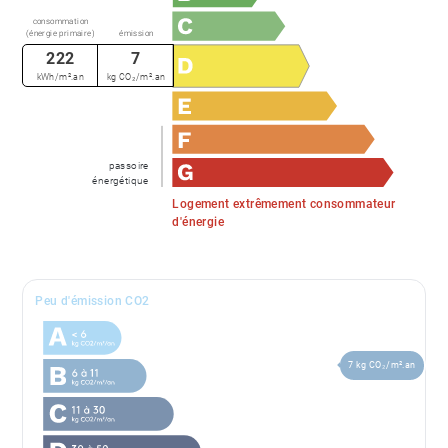
consommation
(énergie primaire)
émission
222
7
kWh/m².an
kg CO₂/m².an
passoire
énergétique
Logement extrêmement consommateur
d'énergie
Peu d'émission CO2
7 kg CO₂/m².an