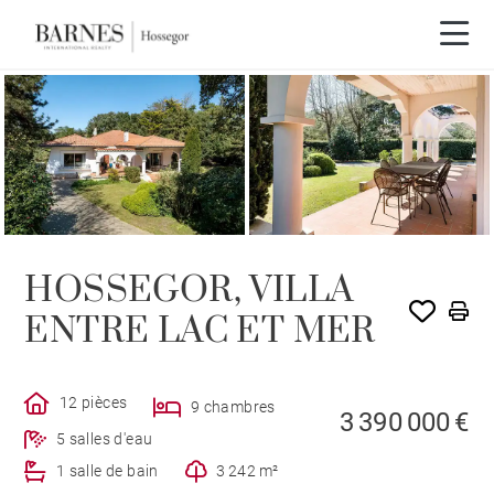
Visite vidéo
HOSSEGOR, VILLA
ENTRE LAC ET MER
12 pièces
9 chambres
3 390 000 €
5 salles d'eau
1 salle de bain
3 242 m²