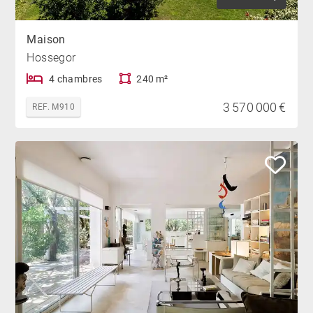
Maison
Hossegor
4 chambres
240 m²
3 570 000 €
REF. M910