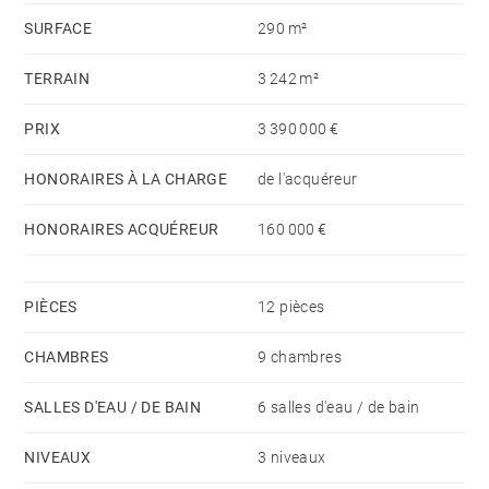
Jardin d'une superficie de 3200 m².
SURFACE
290 m²
Un garage complète l’ensemble des prestations.
TERRAIN
3 242 m²
Une propriété idéale pour une grande famille ou pour
recevoir en toute élégance.
PRIX
3 390 000 €
HONORAIRES À LA CHARGE
de l'acquéreur
HONORAIRES ACQUÉREUR
160 000 €
PIÈCES
12 pièces
CHAMBRES
9 chambres
SALLES D'EAU / DE BAIN
6 salles d'eau / de bain
NIVEAUX
3 niveaux