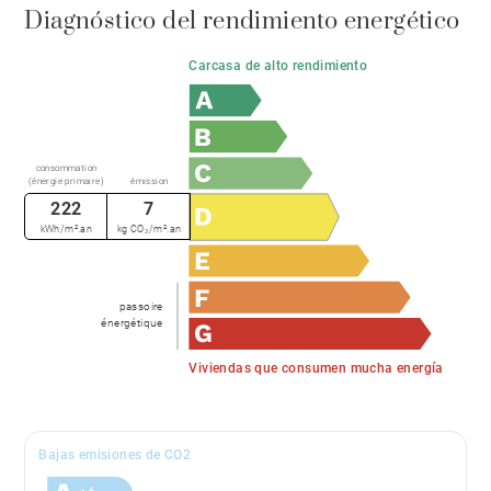
Diagnóstico del rendimiento energético
Carcasa de alto rendimiento
consommation
(énergie primaire)
émission
222
7
kWh/m².an
kg CO₂/m².an
passoire
énergétique
Viviendas que consumen mucha energía
Bajas emisiones de CO2