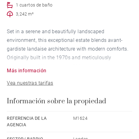
1 cuartos de baño
3,242 m²
Set in a serene and beautifully landscaped
environment, this exceptional estate blends avant-
gardiste landaise architecture with modern comforts.
Originally built in the 1970s and meticulously
renovated in 2004, the main 220 m² residence boasts
Más información
six spacious bedrooms and five elegantly appointed
Vea nuestras tarifas
bathrooms. The inviting salon and dining area,
complete with a fireplace, opens onto a bright, fluid
Información sobre la propiedad
floorplan designed to capture abundant natural light.
A separate, fully equipped kitchen and dual entrances
add both charm and practicality.
REFERENCIA DE LA
M1624
AGENCIA
The lush garden offers total privacy and a sense of